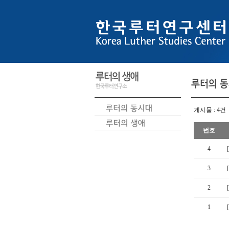
게시물 : 4건
번호
4
3
2
1