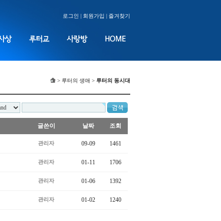
로그인
|
회원가입
|
즐겨찾기
> 루터의 생애 >
루터의 동시대
글쓴이
날짜
조회
09-09
1461
관리자
01-11
1706
관리자
01-06
1392
관리자
01-02
1240
관리자