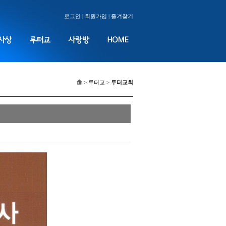
로그인
|
회원가입
|
즐겨찾기
> 루터교 >
루터교회