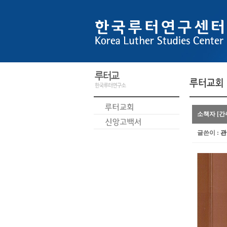
소책자 [간
글쓴이 :
관