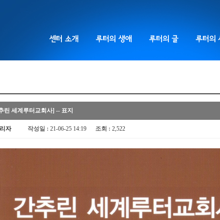
추린 세계루터교회사] -- 표지
리자
작성일 :
21-06-25 14:19
조회 :
2,522