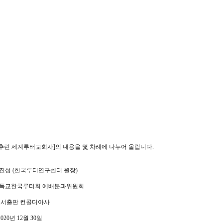
추린 세계루터교회사]의 내용을 몇 차례에 나누어 올립니다.
엄진섭 (한국루터연구센터 원장)
 기독교한국루터회 예배분과위원회
 도서출판 컨콜디아사
020년 12월 30일