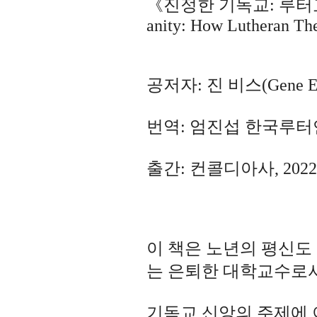
《진정한 기독교: 루터교가 
anity: How Lutheran Th
공저자: 진 비스(Gene Edwa
번역: 엄진섭 한국루
출간: 컨콜디아사, 202
이 책은 노년의 평신도
는 은퇴한 대학교수로서
기독교 신앙의 주제에 