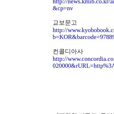
http://news.kmib.co.kr
&cp=nv
교보문고
http://www.kyobobook.
b=KOR&barcode=97889
컨콜디아사
http://www.concordia.
020000&rURL=http%
아래는 간
+ +